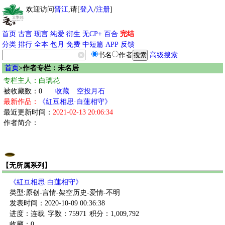
欢迎访问
晋江
,请[
登入
/
注册
]
首页
古言
现言
纯爱
衍生
无CP+
百合
完结
分类
排行
全本
包月
免费
中短篇
APP
反馈
书名
作者
高级搜索
首页
>作者专栏：未名居
专栏主人：白璃花
被收藏数：0
收藏
空投月石
最新作品：
《紅豆相思·白蓮相守》
最近更新时间：
2021-02-13 20:06:34
作者简介：
【无所属系列】
《紅豆相思·白蓮相守》
类型:原创-言情-架空历史-爱情-不明
发表时间：2020-10-09 00:36:38
进度：连载
字数：75971
积分：1,009,792
收藏：0