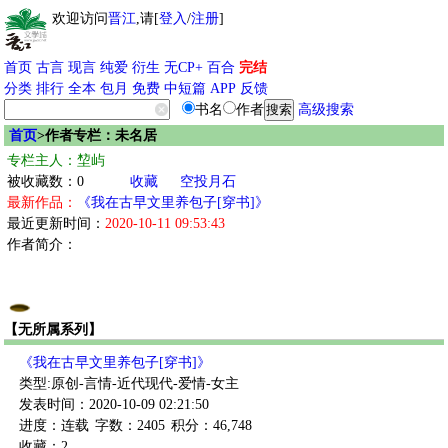
欢迎访问
晋江
,请[
登入
/
注册
]
首页
古言
现言
纯爱
衍生
无CP+
百合
完结
分类
排行
全本
包月
免费
中短篇
APP
反馈
书名
作者
高级搜索
首页
>作者专栏：未名居
专栏主人：堏屿
被收藏数：0
收藏
空投月石
最新作品：
《我在古早文里养包子[穿书]》
最近更新时间：
2020-10-11 09:53:43
作者简介：
【无所属系列】
《我在古早文里养包子[穿书]》
类型:原创-言情-近代现代-爱情-女主
发表时间：2020-10-09 02:21:50
进度：连载
字数：2405
积分：46,748
收藏：2