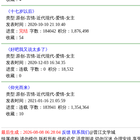
《十七岁以后》
类型:原创-言情-近代现代-爱情-女主
发表时间：2020-10-10 21:10:40
进度：
完结
字数：184042
积分：1,876,498
收藏：54
《好吧我又说太多了》
类型:原创-言情-近代现代-爱情-女主
发表时间：2020-12-03 16:34:35
进度：连载
字数：0
积分：18,532
收藏：0
《仰光而来》
类型:原创-言情-近代现代-爱情-女主
发表时间：2021-01-16 21:05:59
进度：连载
字数：183941
积分：1,354,364
收藏：10
最后生成：2026-08-08 06:28:04
反馈
联系我们
@晋江文学城
纯属虚构 请勿模仿 版权所有 侵权必究 适度阅读 切勿沉迷 合理安排 享