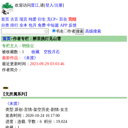
欢迎访问
晋江
,请[
登入
/
注册
]
首页
古言
现言
纯爱
衍生
无CP+
百合
完结
分类
排行
全本
包月
免费
中短篇
APP
反馈
书名
作者
高级搜索
首页
>作者专栏：醉里挑灯见山雪
专栏主人：明惊尘
被收藏数：1
收藏
空投月石
最新作品：
《未渡》
最近更新时间：
2023-09-29 03:03:46
作者简介：
【无所属系列】
《未渡》
类型:原创-言情-架空历史-剧情-女主
发表时间：2020-10-24 16:17:00
进度：连载
字数：6
积分：19,024
收藏：1