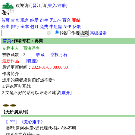
欢迎访问
晋江
,请[
登入
/
注册
]
首页
古言
现言
纯爱
衍生
无CP+
百合
完结
分类
排行
全本
包月
免费
中短篇
APP
反馈
书名
作者
高级搜索
首页
>作者专栏：再聚
专栏主人：百洛游鱼
被收藏数：2
收藏
空投月石
最新作品：
《狐狸》
最近更新时间：
2023-01-05 08:00:00
作者简介：
进来的读者愿你们好运不断~
1.评论区别互战
2.文笔不好的话可以评论区建议
[展开]
【无所属系列】
〖???〗《羌心难平》
类型:原创-纯爱-近代现代-轻小说-不明
作者全文存稿ing~~