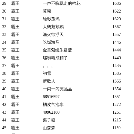
29
霸王
一声不吭飘走的棉花
1686
30
霸王
莫曦
1622
31
霸王
缥缈孤鸿
1620
32
霸王
大鹤鹅鹅鹅
1567
33
霸王
渔火欲浮天
1557
34
霸王
吃饭海马
1446
35
霸王
金章紫绶朱诰蓝
1444
36
霸王
螺蛳粉成精了
1440
37
霸王
。。。
1435
38
霸王
初雪
1385
39
霸王
断歌人
1366
40
霸王
一闪一闪亮晶晶
1354
41
霸王
68516597
1351
42
霸王
橘皮气泡水
1272
43
霸王
40962180
1261
44
霸王
栗子糖
1215
45
霸王
山森森
1159