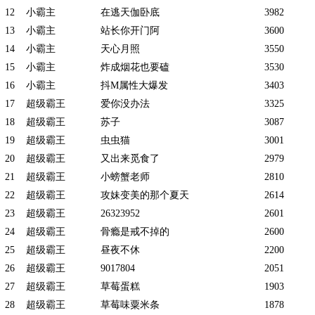
12
小霸主
在逃天伽卧底
3982
13
小霸主
站长你开门阿
3600
14
小霸主
天心月照
3550
15
小霸主
炸成烟花也要磕
3530
16
小霸主
抖M属性大爆发
3403
17
超级霸王
爱你没办法
3325
18
超级霸王
苏子
3087
19
超级霸王
虫虫猫
3001
20
超级霸王
又出来觅食了
2979
21
超级霸王
小螃蟹老师
2810
22
超级霸王
攻妹变美的那个夏天
2614
23
超级霸王
26323952
2601
24
超级霸王
骨瘾是戒不掉的
2600
25
超级霸王
昼夜不休
2200
26
超级霸王
9017804
2051
27
超级霸王
草莓蛋糕
1903
28
超级霸王
草莓味粟米条
1878