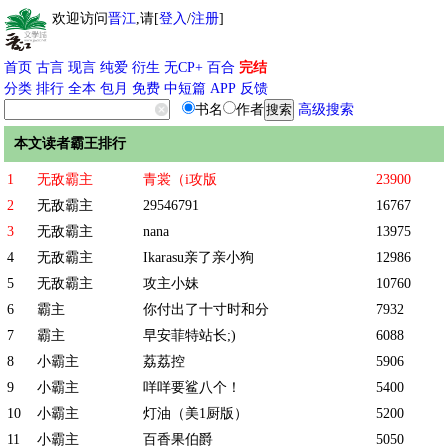
欢迎访问
晋江
,请[
登入
/
注册
]
首页
古言
现言
纯爱
衍生
无CP+
百合
完结
分类
排行
全本
包月
免费
中短篇
APP
反馈
书名
作者
高级搜索
本文读者霸王排行
1
无敌霸主
青裳（i攻版
23900
2
无敌霸主
29546791
16767
3
无敌霸主
nana
13975
4
无敌霸主
Ikarasu亲了亲小狗
12986
5
无敌霸主
攻主小妹
10760
6
霸主
你付出了十寸时和分
7932
7
霸主
早安菲特站长;)
6088
8
小霸主
荔荔控
5906
9
小霸主
咩咩要鲨八个！
5400
10
小霸主
灯油（美1厨版）
5200
11
小霸主
百香果伯爵
5050