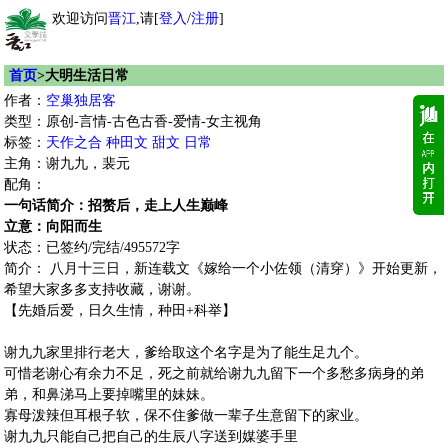
欢迎访问
晋江
,请[
登入
/
注册
]
首页
>大明生活日常
作者：
空巢独居客
类型：原创-言情-古色古香-爱情-女主视角
标签：
天作之合
种田文
甜文
日常
主角：谢九九，裴元
配角：
一句话简介：招赘后，走上人生巅峰
立意：向阳而生
状态：已签约/完结/495572字
简介： 八月十三日，新连载文《嫁给一个小佐领（清穿）》开始更新，
希望大家多多支持收藏，谢谢。
【先婚后爱，日久生情，种田+科举】
谢九九家里排行老大，爹给取这个名字是为了能生足九个。
可惜老谢心有余力不足，死之前就给谢九九留下一个多愁多病身的弟
弟，和鼻涕马上要掉嘴里的妹妹。
寡母泼辣但耳根子软，保不住爹做一辈子生意留下的家业。
谢九九只能自己把自己的生辰八字送到媒婆手里