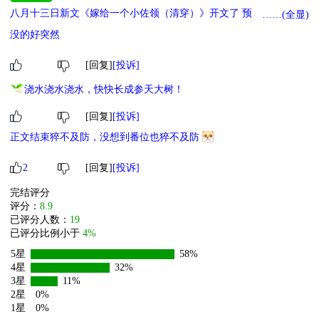
八月十三日新文《嫁给一个小佐领（清穿）》开文了 预收文《我拥
……(全显)
有了一颗星星（星际）》《在末世也要种田》《锦朝》求多多收藏。
没的好突然
[回复]
[投诉]
浇水浇水浇水，快快长成参天大树！
[回复]
[投诉]
正文结束猝不及防，没想到番位也猝不及防
2
[回复]
[投诉]
完结评分
评分：
8.9
已评分人数：
19
已评分比例小于
4%
5星
58%
4星
32%
3星
11%
2星
0%
1星
0%