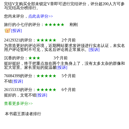
完结V文购买全部未锁定V章即可进行完结评分，评分超200人方可参
与完结高分榜排行。
您尚未评分，
点此去评分>>
旅行的小七仔的评分：
★★★★★
刚刚
[投诉]
24129321的评分：
★★★★★
2个月前
为营造更好的评论环境，近期网站要求发评须进行实名认证，未实名
用户评论暂时不可见，实名后评论将正常展示。
[投诉]
沉香的评分：
★★★
3个月前
挺好挺好，终于把重点放在两个主角身上了，没有太多太杂的群像和
宏大背景。家长里短的挺温馨
[投诉]
76084399的评分：
★★★★★
5个月前
不错
[投诉]
26155333的评分：
★★★★★
6个月前
挺好的，文笔不错
[投诉]
查看更多评分>>
本书霸王票读者排行
1
萌物
不放假小姐
24
2
萌物
22624686
10