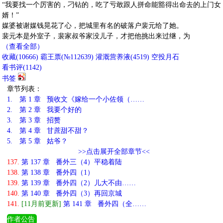
“我要找一个厉害的，刁钻的，吃了亏敢跟人拼命能豁得出命去的上门女
婿！”
媒婆被谢媒钱晃花了心，把城里有名的破落户裴元给了她。
裴元本是外室子，裴家叔爷家没儿子，才把他挑出来过继，为
（查看全部）
收藏
(
10666
)
霸王票(№112639)
灌溉营养液(
4519
)
空投月石
看书评(
1142
)
书签
章节列表：
1.
第 1 章 预收文《嫁给一个小佐领（……
2.
第 2 章 我要个好的
3.
第 3 章 招赘
4.
第 4 章 甘蔗甜不甜？
5.
第 5 章 姑爷？
>>点击展开全部章节<<
137.
第 137 章 番外三（4）平稳着陆
138.
第 138 章 番外四（1）
139.
第 139 章 番外四（2）儿大不由……
140.
第 140 章 番外四（3）再回京城
141.
[11月前更新]
第 141 章 番外四（全……
作者公告