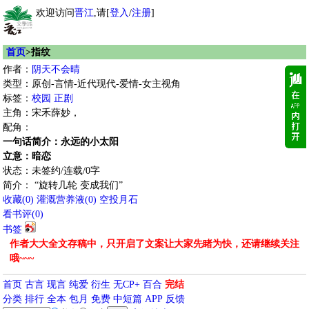
欢迎访问
晋江
,请[
登入
/
注册
]
首页
>指纹
作者：
阴天不会晴
类型：原创-言情-近代现代-爱情-女主视角
标签：
校园
正剧
主角：宋禾薛妙，
配角：
一句话简介：永远的小太阳
立意：暗恋
状态：未签约/连载/0字
简介： “旋转几轮 变成我们”
收藏
(
0
)
灌溉营养液(
0
)
空投月石
看书评(
0
)
书签
作者大大全文存稿中，只开启了文案让大家先睹为快，还请继续关注
哦~~~
首页
古言
现言
纯爱
衍生
无CP+
百合
完结
分类
排行
全本
包月
免费
中短篇
APP
反馈