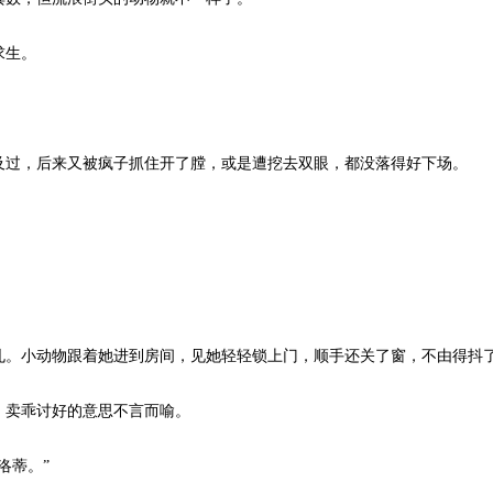
求生。
过，后来又被疯子抓住开了膛，或是遭挖去双眼，都没落得好下场。
。小动物跟着她进到房间，见她轻轻锁上门，顺手还关了窗，不由得抖
卖乖讨好的意思不言而喻。
洛蒂。”