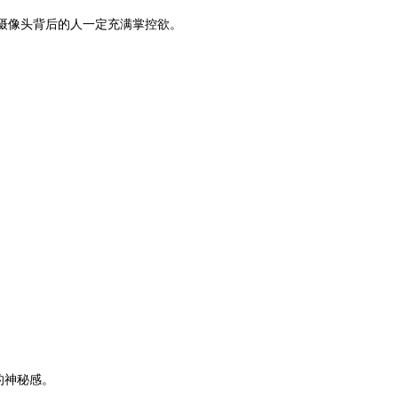
摄像头背后的人一定充满掌控欲。
的神秘感。