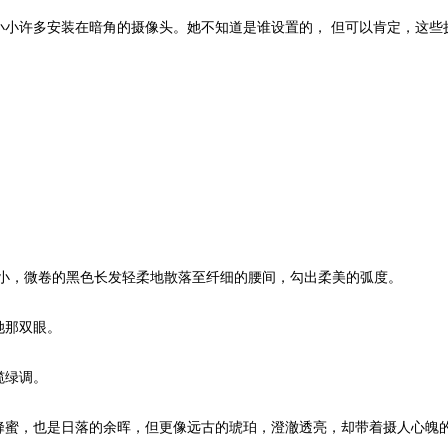
许多安装在暗角的摄像头。她不知道是谁设置的， 但可以肯定，这些
小，微卷的黑色长发轻柔地散落至纤细的腰间，勾出柔美的弧度。
她那双眼。
榄绿调。
蜜，也是日落的余晖，但更像远古的琥珀，澄澈透亮，却带着摄人心魄