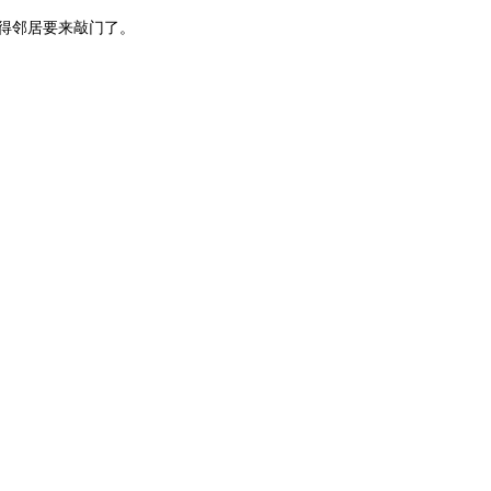
得邻居要来敲门了。
。