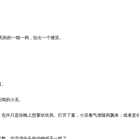
无助的一猫一鸦，扯出一个微笑。
丑。
新闻的小丑。
也许只是你晚上想要吹吹风、打开了窗，小丑毒气便随风飘来；或者是你
数，但流浪街头的动物就不一样了。