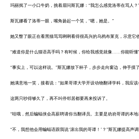
玛丽抿了一小口牛奶，挑着眉问斯瓦娜：“我怎么感觉洛蒂在骂人？
斯瓦娜看了洛蒂一眼，嘴角扬起一个笑，“嗯，她是。”
她又瞥了眼正在看黑猫骂骂咧咧看得很高兴的乌鸦布莱克，示意它收
“难道你是什么猫语高手吗？有时候，你给我感觉就像……你能听懂
“事实上，可以这样说。”斯瓦娜放下杯子，步步走向窗边，伸手摸了
她满意地一笑，接着说：“如果哥谭大学开设动物翻译学科，我应该
这两只吵得够久了，再不叫停邻居都要再来投诉了。
“哇哦，然后蝙蝠侠会高薪聘请你当翻译员。主要是劝劝哥谭的本地鸟
“不，我想他会用蝙蝠语跟我说‘滚出我的哥谭！’？”斯瓦娜提高声