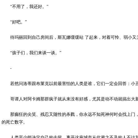
“不用了，我还好。”
“好吧。”
待玛丽回到自己房间后，斯瓦娜缓缓站 了起来，对着可怜、弱小又
“孩子们，我们来谈一谈。”
-
若然问洛蒂跟布莱克以前最害怕的人类是谁，它们一定会回答：小
哥谭人对阿卡姆那群疯子就从来没有好感，尤其是动不动就搞出大
那癫狂的尖笑、残忍又随性的杀戮，你永远不知死神何时会找上门，
的死亡数字。
人类至少能决定自己的去留，离开这座城市从此避之不及的人不计其