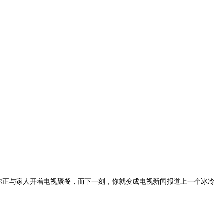
正与家人开着电视聚餐，而下一刻，你就变成电视新闻报道上一个冰冷