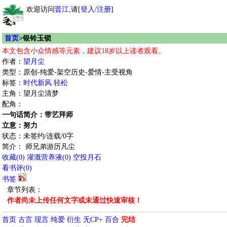
欢迎访问
晋江
,请[
登入
/
注册
]
首页
>银铃玉锁
本文包含小众情感等元素，建议18岁以上读者观看。
作者：
望月尘
类型：原创-纯爱-架空历史-爱情-主受视角
标签：
时代新风
轻松
主角：望月尘清梦
配角：
一句话简介：带艺拜师
立意：努力
状态：未签约/连载/0字
简介： 师兄弟游历凡尘
收藏
(
0
)
灌溉营养液(
0
)
空投月石
看书评(
0
)
书签
章节列表：
作者尚未上传任何文字或未通过快速审核！
首页
古言
现言
纯爱
衍生
无CP+
百合
完结