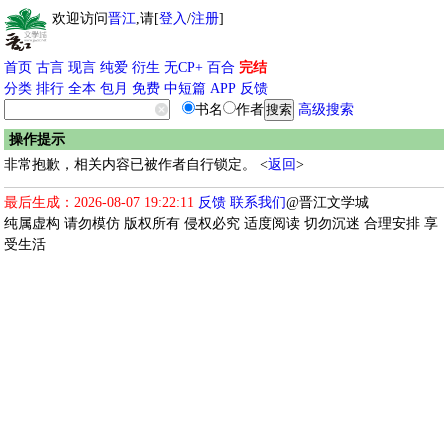
欢迎访问
晋江
,请[
登入
/
注册
]
首页
古言
现言
纯爱
衍生
无CP+
百合
完结
分类
排行
全本
包月
免费
中短篇
APP
反馈
书名
作者
高级搜索
操作提示
非常抱歉，相关内容已被作者自行锁定。 <
返回
>
最后生成：2026-08-07 19:22:11
反馈
联系我们
@晋江文学城
纯属虚构 请勿模仿 版权所有 侵权必究 适度阅读 切勿沉迷 合理安排 享
受生活