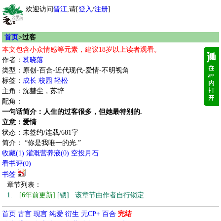
欢迎访问
晋江
,请[
登入
/
注册
]
首页
>过客
本文包含小众情感等元素，建议18岁以上读者观看。
作者：
慕晓落
类型：原创-百合-近代现代-爱情-不明视角
标签：
成长
校园
轻松
主角：沈彗尘，苏辞
配角：
一句话简介：人生的过客很多，但她最特别的.
立意：爱情
状态：未签约/连载/681字
简介： “你是我唯一的光.”
收藏
(
1
)
灌溉营养液(
0
)
空投月石
看书评(
0
)
书签
章节列表：
1.
[6年前更新]
[锁] 该章节由作者自行锁定
首页
古言
现言
纯爱
衍生
无CP+
百合
完结