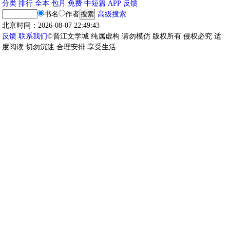
分类
排行
全本
包月
免费
中短篇
APP
反馈
书名
作者
高级搜索
北京时间：2026-08-07 22:49:43
反馈
联系我们
©晋江文学城 纯属虚构 请勿模仿 版权所有 侵权必究 适
度阅读 切勿沉迷 合理安排 享受生活