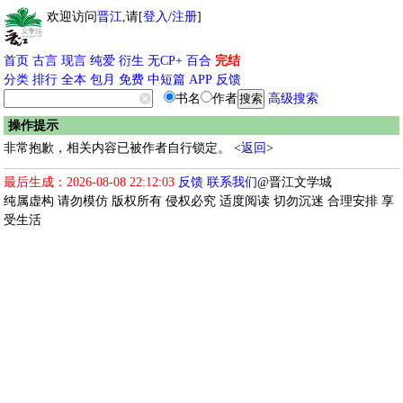
欢迎访问
晋江
,请[
登入
/
注册
]
首页
古言
现言
纯爱
衍生
无CP+
百合
完结
分类
排行
全本
包月
免费
中短篇
APP
反馈
书名
作者
高级搜索
操作提示
非常抱歉，相关内容已被作者自行锁定。 <
返回
>
最后生成：2026-08-08 22:12:03
反馈
联系我们
@晋江文学城
纯属虚构 请勿模仿 版权所有 侵权必究 适度阅读 切勿沉迷 合理安排 享
受生活