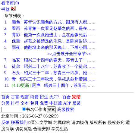
看书评(
0
)
书签
章节列表：
1.
颜色 苏青认识颜色的方式，跟所有人都……
2.
看画 苏青第一次看见赵慕之的画，是在……
3.
背影 他第一次跟她进山，是在她爹死后……
4.
保重 赵慕之被禁足的消息，是陈婶告诉……
5.
雨夜 他翻墙出来的那天晚上，下着小雨……
>>点击展开全部章节<<
7.
临安 绍兴二十四年的春天，苏青去了一……
8.
徒弟 绍兴二十八年，苏青收了一个徒弟……
9.
石头 绍兴三十二年，苏青三十四岁。她……
10.
青 绍兴三十二年秋天，洪叔从歙州带回……
11.
[4.10更新]
尾声 绍兴三十四年，苏青三……
首页
古言
现言
纯爱
衍生
无CP+
百合
完结
分类
排行
全本
包月
免费
中短篇
APP
反馈
书名
作者
高级搜索
北京时间：2026-06-27 06:26:59
反馈
联系我们
©晋江文学城 纯属虚构 请勿模仿 版权所有 侵权必究 适
度阅读 切勿沉迷 合理安排 享受生活