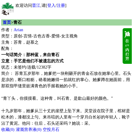
欢迎访问
晋江
,请[
登入
/
注册
]
首页
>青石
作者：
Arian
类型：原创-言情-古色古香-爱情-女主视角
主角：苏青，赵慕之
配角：
一句话简介：那种蓝，来自青石
立意：手艺是他们不被遗忘的方式
状态：未签约/连载/12382字
简介： 苏青五岁那年，她爹把一块刚砸开的青金石放在她掌心里。石头
是凉的，断口粗粝，硌着她嫩得一掐就红的掌心。她爹蹲在她面前，用
那双指甲缝里嵌满青色的手握着她的小手。
“青丫头，你摸摸看。这种青，叫石青。是歙山最好的颜色。”
十九岁那年，她爹从三十丈的崖壁上坠下来。灵堂设在院子里，棺材是
松木的，漆都没上匀。来吊唁的人里有一个穿月白长衫的年轻人，靴子
沾了黄泥。他问：往后，石头还采吗？她说：采。
收藏
(
0
)
灌溉营养液(
0
)
空投月石