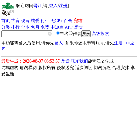
欢迎访问
晋江
,请[
登入
/
注册
]
首页
古言
现言
纯爱
衍生
无CP+
百合
完结
分类
排行
全本
包月
免费
中短篇
APP
反馈
书名
作者
高级搜索
本功能需登入后使用,请你先
登入
如果你还未申请账号,请先
注册
<<返
回
最后生成：2026-08-07 03:53:57
反馈
联系我们
@晋江文学城
纯属虚构 请勿模仿 版权所有 侵权必究 适度阅读 切勿沉迷 合理安排 享
受生活