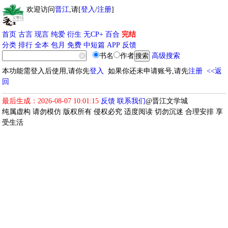
欢迎访问
晋江
,请[
登入
/
注册
]
首页
古言
现言
纯爱
衍生
无CP+
百合
完结
分类
排行
全本
包月
免费
中短篇
APP
反馈
书名
作者
高级搜索
本功能需登入后使用,请你先
登入
如果你还未申请账号,请先
注册
<<返
回
最后生成：2026-08-07 10:01:15
反馈
联系我们
@晋江文学城
纯属虚构 请勿模仿 版权所有 侵权必究 适度阅读 切勿沉迷 合理安排 享
受生活