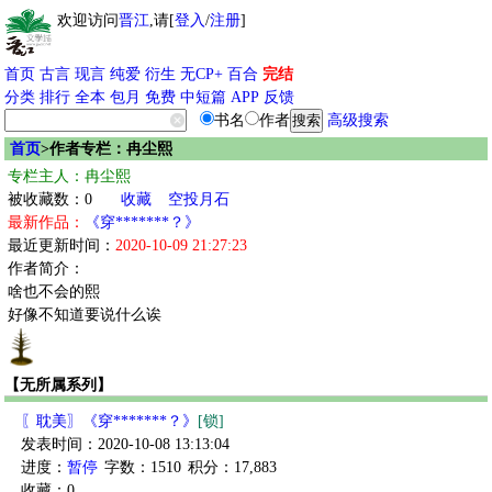
欢迎访问
晋江
,请[
登入
/
注册
]
首页
古言
现言
纯爱
衍生
无CP+
百合
完结
分类
排行
全本
包月
免费
中短篇
APP
反馈
书名
作者
高级搜索
首页
>作者专栏：冉尘熙
专栏主人：冉尘熙
被收藏数：0
收藏
空投月石
最新作品：
《穿*******？》
最近更新时间：
2020-10-09 21:27:23
作者简介：
啥也不会的熙
好像不知道要说什么诶
【无所属系列】
〖耽美〗《穿*******？》
[锁]
发表时间：2020-10-08 13:13:04
进度：
暂停
字数：1510
积分：17,883
收藏：0