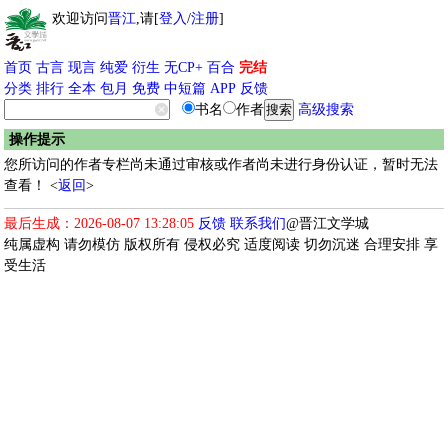
欢迎访问
晋江
,请[
登入
/
注册
]
首页
古言
现言
纯爱
衍生
无CP+
百合
完结
分类
排行
全本
包月
免费
中短篇
APP
反馈
书名
作者
高级搜索
操作提示
您所访问的作者专栏尚未通过审核或作者尚未进行身份认证，暂时无法
查看！ <
返回
>
最后生成：2026-08-07 13:28:05
反馈
联系我们
@晋江文学城
纯属虚构 请勿模仿 版权所有 侵权必究 适度阅读 切勿沉迷 合理安排 享
受生活