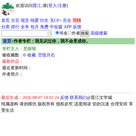
欢迎访问
晋江
,请[
登入
/
注册
]
首页
古言
现言
纯爱
衍生
无CP+
百合
完结
分类
排行
全本
包月
免费
中短篇
APP
反馈
书名
作者
高级搜索
首页
>作者专栏：我见识过你，我不会变成你。
专栏主人：恶狠狠
被收藏数：0
收藏
空投月石
最新作品：
最近更新时间：
作者简介：
最后生成：2026-08-07 18:01:24
反馈
联系我们
@晋江文学城
纯属虚构 请勿模仿 版权所有 侵权必究 适度阅读 切勿沉迷 合理安排 享
受生活